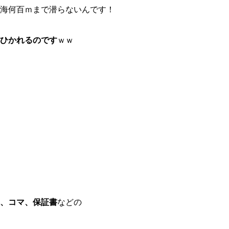
海何百ｍまで潜らないんです！
ひかれるのです
ｗｗ
、コマ、保証書
などの