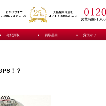
宅配買取
買取品目
質預かり
PS！？