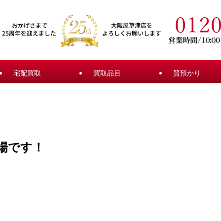
宅配買取
買取品目
質預かり
場です！