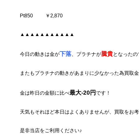
Pt850 ￥2,870
▲▲▲▲▲▲▲▲▲▲▲
下落
騰貴
今日の動きは金が
、プラチナが
となったの
またもプラチナの動きがあまりに少なかった為買取金
最大-20円
金は昨日の金額に比べ
です！
天気もそれほど本日はよくありませんが、買取をお考
是非当店をご利用ください♪