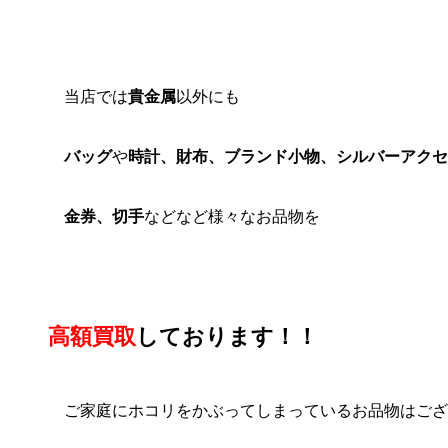
当店では
貴金属
以外にも
バッグ
や
時計、財布、ブランド小物、シルバーアクセ
金券、切手
などなど様々なお品物を
高額買取
しております！！
ご家庭にホコリをかぶってしまっているお品物はござ