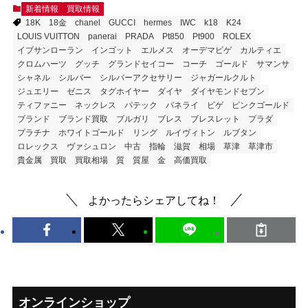
新着情報
買取情報
18K
18金
chanel
GUCCI
hermes
IWC
k18
K24
LOUIS VUITTON
panerai
PRADA
Pt850
Pt900
ROLEX
イブサンローラン
インゴット
エルメス
オーデマピゲ
カルティエ
クロムハーツ
グッチ
グランドセイコー
コーチ
ゴールド
サマンサ
シャネル
シルバー
シルバーアクセサリー
ジャガールクルト
ジュエリー
ゼニス
タグホイヤー
ダイヤ
ダイヤモンドセブン
ティファニー
ネックレス
パテック
パネライ
ピゲ
ピンクゴールド
ブランド
ブランド買取
ブルガリ
ブレス
ブレスレット
プラダ
プラチナ
ホワイトゴールド
リング
ルイヴィトン
ルブタン
ロレックス
ヴァシュロン
中古
指輪
滋賀
相場
草津
草津市
貴金属
買取
買取相場
質
質屋
金
高価買取
よかったらシェアしてね！
オンラインショップ