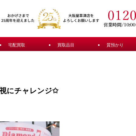
宅配買取
買取品目
質預かり
透視にチャレンジ✩