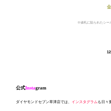
金
※値札に貼られたシー
1
公式
Insta
gram
ダイヤモンドセブン草津店では、
インスタグラム
も日々