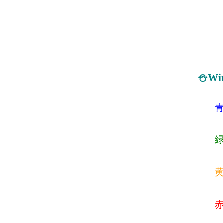
⛄Wi
青
緑
黄
赤