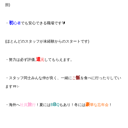
担)
初
・
心者
でも安心できる職場です🔰
(ほとんどのスタッフが未経験からのスタートです)
還
・努力は必ず評価,
元
してもらえます。
飯
・スタッフ同士みんな仲が良く、一緒に
ご
を食べに行ったりしてい
ます🍴✨
旅
B
豪
・海外へ
社員
行
！夏には
B
Q
もあり！冬には
華な忘年会
！