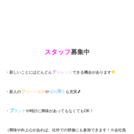
スタッフ
募集中
チ
・新しいことにはどんどん
ャレンジ
できる機会があります
🌟
サ
厚
・新人の
ポート体制
や
福利
生
も充実🎵
ブ
・
ランド
や時計に興味があってもなくてもOK！
（興味や向上心があれば、社外での研修にも参加できます！※会社負