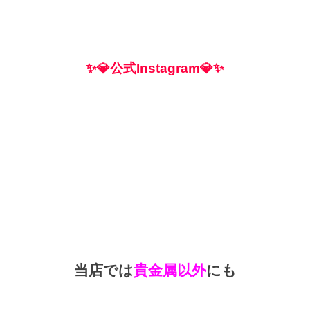
✨💎公式Instagram💎✨
□
□
当店では
貴金属以外
にも