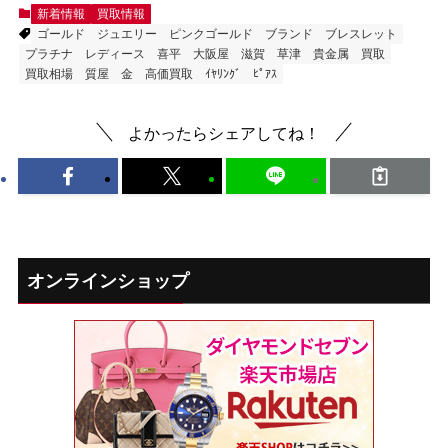
新着情報
買取情報
ゴールド
ジュエリー
ピンクゴールド
ブランド
ブレスレット
プラチナ
レディース
喜平
大阪屋
滋賀
草津
貴金属
買取
買取相場
質屋
金
高価買取
ｲﾔﾘﾝｸﾞ
ﾋﾟｱｽ
よかったらシェアしてね！
オンラインショップ