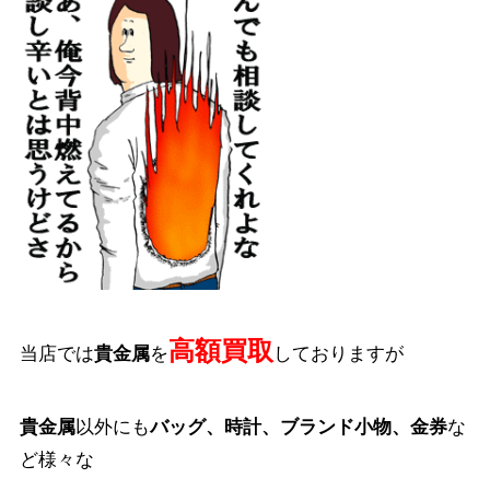
高額買取
当店では
貴金属
を
しておりますが
貴金属
以外にも
バッグ、時計、ブランド小物、金券
な
ど様々な