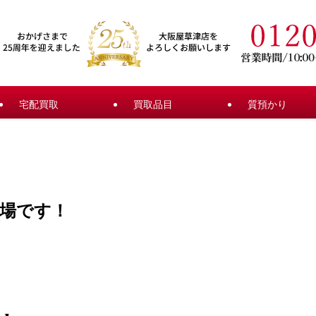
宅配買取
買取品目
質預かり
場です！