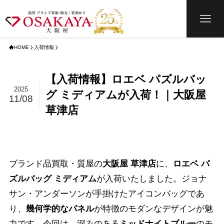
HOME
入荷情報
【入荷情報】ロエベ パズルバッ
2025
グ ミディアムが入荷！｜大阪屋
11/08
草津店
ブランド品買取・質屋の
大阪屋 草津店
に、
ロエベ パ
ズルバッグ ミディアム
が入荷いたしました。ジョナ
サン・アンダーソンが手掛けたアイコンバッグであ
り、
幾何学的なパネル
が特徴のモダンなデザインが魅
力です。今回は、深みのある
ミッドナイトブルー
のモ