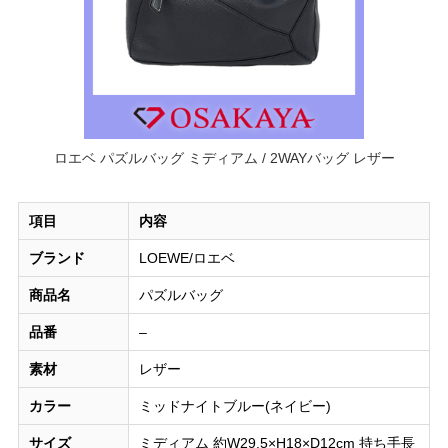
ロエベ パズルバッグ ミディアム / 2WAYバッグ レザー
項目
内容
ブランド
LOEWE/ロエベ
商品名
パズルバッグ
品番
–
素材
レザー
カラー
ミッドナイトブルー(ネイビー)
サイズ
ミディアム 約W29.5×H18×D12cm 持ち手長