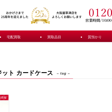
宅配買取
買取品目
質預かり
ジット カードケース
– tag –
売情報