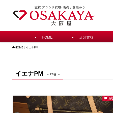
HOME
店頭買取
HOME
イエナPM
イエナPM
– tag –
買