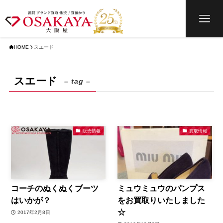
HOME
スエード
スエード
– tag –
販売情報
買取情報
コーチのぬくぬくブーツ
ミュウミュウのパンプス
はいかが？
をお買取りいたしました
☆
2017年2月8日