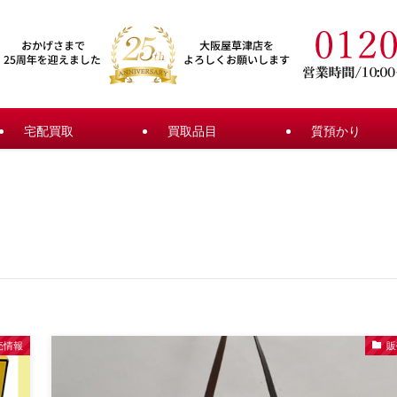
宅配買取
買取品目
質預かり
売情報
販