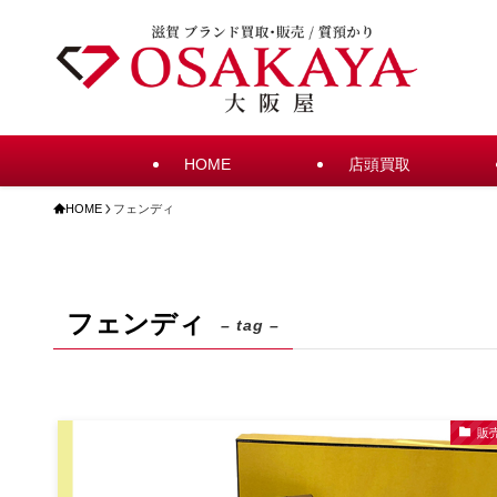
HOME
店頭買取
HOME
フェンディ
フェンディ
– tag –
販