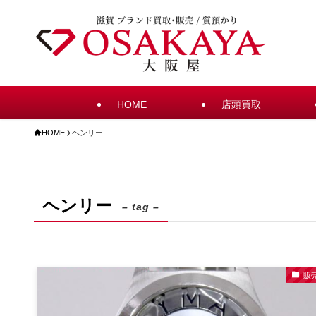
HOME
店頭買取
HOME
ヘンリー
ヘンリー
– tag –
販