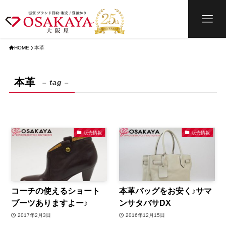
HOME
本革
本革
– tag –
販売情報
販売情報
コーチの使えるショート
本革バッグをお安く♪サマ
ブーツありますよー♪
ンサタバサDX
2017年2月3日
2016年12月15日