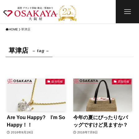
HOME
草津店
草津店
– tag –
販売情報
買取情報
Are You Happy? I’m So
今年の夏にぴったりなバ
Happy！！
ッグですけど見ますか？
2016年9月19日
2016年7月9日