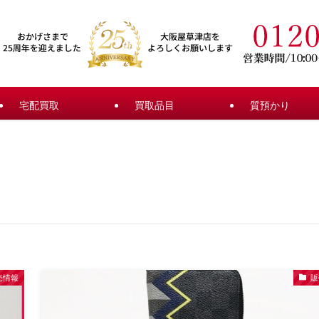
宅配買取
買取品目
質預かり
売情報
販