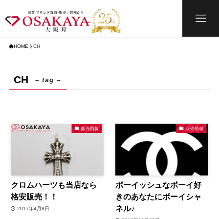
HOME
CH
CH
– tag –
販売情報
販売情報
クロムハーツも当店なら
ボーイッシュなボーイ好
格安販売！！
きのあなたにボーイシャ
ネル♪
2017年4月8日