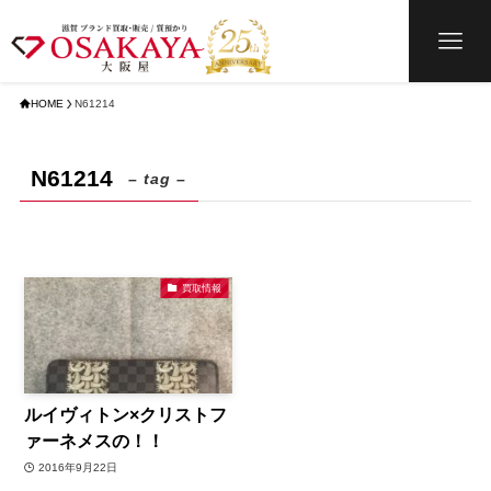
HOME
N61214
N61214
– tag –
買取情報
ルイヴィトン×クリストフ
ァーネメスの！！
2016年9月22日