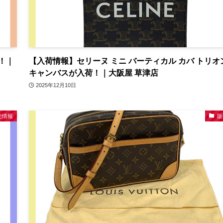
！｜
【入荷情報】セリーヌ ミニ バーティカル カバ トリオ
キャンバスが入荷！｜大阪屋 草津店
2025年12月10日
売情報
販